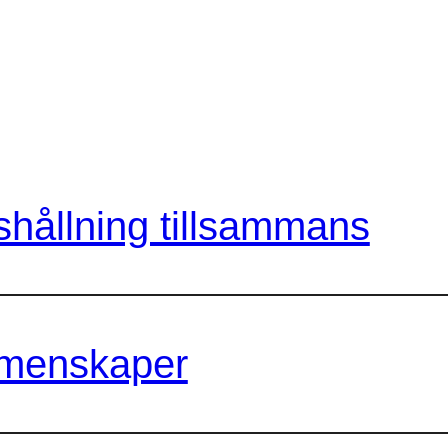
hållning tillsammans
menskaper